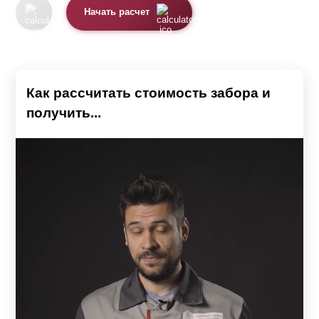
Варианту будет требоваться наибольшее
Начать расчет
количество
ламелей
из-за уменьшенной высоты. На
"Стандарт" этот фактор будет действовать не так
сильно. Это незначительно повышает цену “
Оптима
”.
Для учёта всех особенностей вы можете
воспользоваться калькулятором.
Как рассчитать стоимость забора и
получить...