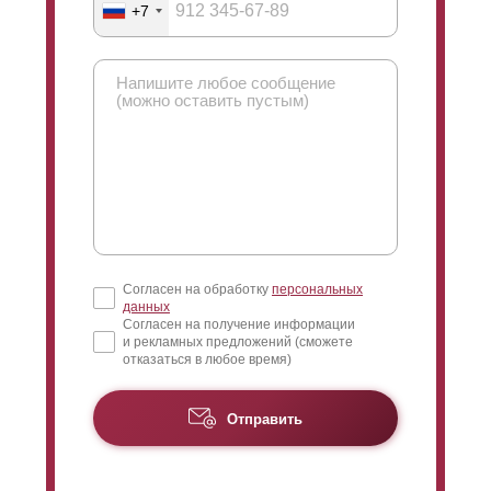
через забор сквозь
ламели
. Выше мы можете увидеть
+7
горизонтальных линий. Ниже на рисунке приведено
картинку, на которой продемонстрирован такой угол.
сравнение "Стандарт", "
Оптима
" и "Премиум".
Если смотреть снаружи, то взгляд нужно направить
вверх. Участка не будет видно, только небо. А значит
и наоборот: при взгляде с другой стороны забора,
взгляд падает сверху и обзору открыта нижняя часть
пространства. В итоге можно с лёгкостью увидеть,
что происходит на улице за забором, но не у вас на
участке. Максимальный нахлест - максимально
суженный угол обзора.
Согласен на обработку
персональных
данных
Согласен на получение информации
и рекламных предложений (сможете
отказаться в любое время)
Отправить