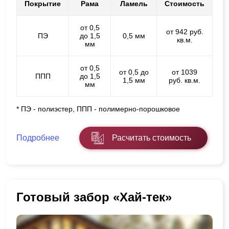
Покрытие
Рама
Ламель
Стоимость
от 0,5
от 942 руб.
ПЭ
до 1,5
0,5 мм
кв.м.
мм
от 0,5
от 0,5 до
от 1039
ППП
до 1,5
1,5 мм
руб. кв.м.
мм
* ПЭ - полиэстер, ППП - полимерно-порошковое
Подробнее
Расчитать стоимость
Готовый забор «Хай-тек»