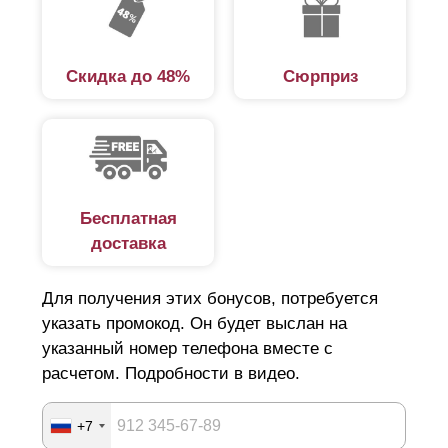
сделет его понятным и быстрым.
Разновидности готовых заборов
Скидка до 48%
Сюрприз
В каталоге нашей компании представлено несколько
вариантов заборов. Готовые решения отличаются
похожей схемой монтажа. Объясняется такое
обстоятельство тем, что вне зависимости от вида
Бесплатная
ограждения наши заборы изготовлены по единой
доставка
технологии с использованием качественных
материалов. Последнее гарантирует конструкциям
Для получения этих бонусов, потребуется
долговечность и высокие эксплуатационные
указать промокод. Он будет выслан на
характеристики. При этом внешне заборы отличаются
указанный номер телефона вместе с
расчетом. Подробности в видео.
друг от друга дизайнерскими и конструктивными
особенностями.
+7
На выбор предлагаются следующие типы заборов: