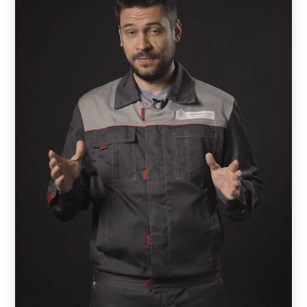
Независимо от модели, каждый готовый забор является
качественным, функциональным и износостойким за
счет использования высококачественной стали и
надежного декоративного покрытия. Есть конструкции,
регулирующие просматриваемость территории, другие
– отличаются простотой внешнего вида, третьи –
характеризуются индивидуальным оформлением, как,
например «Хай-тек». В последнем случае конструкция
напоминает произведение искусства и выполняется по
эскизам клиента или вариантам, разработанным
компанией. Такие конструкции выбирают не только
владельцы дачных территорий или частных домов, но
также хозяева предприятий и автостоянок. Нередко с их
помощью застройщики придают территории с готовым
строением стильный и аккуратный вид.