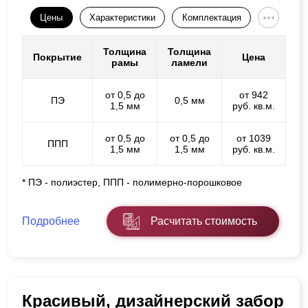
Цены
Характеристики
Комплектация
Толщина
Толщина
Покрытие
Цена
рамы
ламели
от 0,5 до
от 942
ПЭ
0,5 мм
1,5 мм
руб. кв.м.
от 0,5 до
от 0,5 до
от 1039
ППП
1,5 мм
1,5 мм
руб. кв.м.
* ПЭ - полиэстер, ППП - полимерно-порошковое
Подробнее
Расчитать стоимость
Красивый, дизайнерский забор