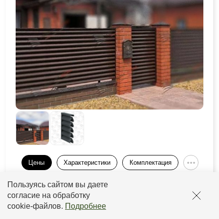
Цены
Характеристики
Комплектация
Пользуясь сайтом вы даете
Толщина
Толщина
Слой
Прайс
рамы
ламели
согласие на обработку
cookie-файлов
.
Подробнее
от 0,5 до
от 2933