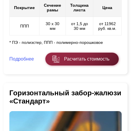
Сечение
Толщина
Покрытие
Цена
рамы
листа
30 х 30
от 1,5 до
от 11962
ППП
мм
30 мм
руб. кв.м.
* ПЭ - полиэстер, ППП - полимерно-порошковое
Подробнее
Расчитать стоимость
Горизонтальный забор-жалюзи
«Стандарт»