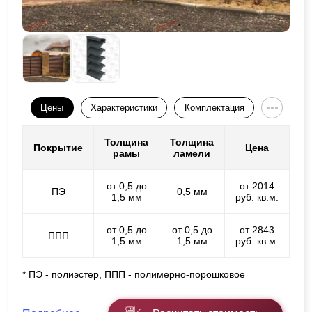
Цены
Характеристики
Комплектация
Толщина
Толщина
Покрытие
Цена
рамы
ламели
от 0,5 до
от 2014
ПЭ
0,5 мм
1,5 мм
руб. кв.м.
от 0,5 до
от 0,5 до
от 2843
ППП
1,5 мм
1,5 мм
руб. кв.м.
* ПЭ - полиэстер, ППП - полимерно-порошковое